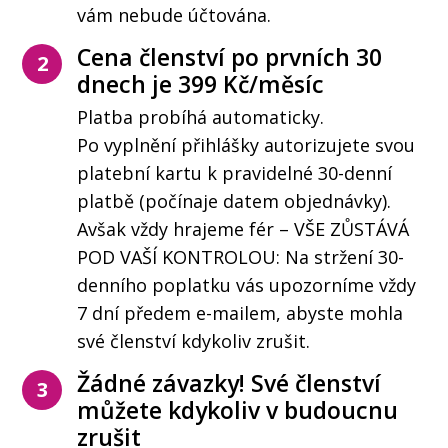
vám nebude účtována.
Cena členství po prvních 30
2
dnech je 399 Kč/měsíc
Platba probíhá automaticky.
Po vyplnění přihlášky autorizujete svou
platební kartu k pravidelné 30-denní
platbě (počínaje datem objednávky).
Avšak vždy hrajeme fér – VŠE ZŮSTÁVÁ
POD VAŠÍ KONTROLOU: Na stržení 30-
denního poplatku vás upozorníme vždy
7 dní předem e-mailem, abyste mohla
své členství kdykoliv zrušit.
Žádné závazky! Své členství
3
můžete kdykoliv v budoucnu
zrušit