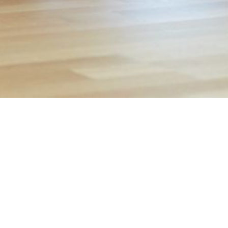
Máte problém
s přihlášením?
Napište nám