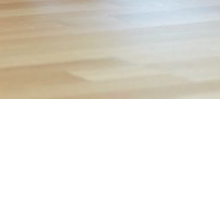
Máte problém
s přihlášením?
Napište nám