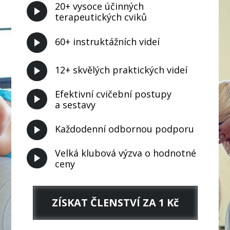
20+ vysoce účinných
terapeutických cviků
60+ instruktážních videí
12+ skvělých praktických videí
Efektivní cvičební postupy
a sestavy
Každodenní odbornou podporu
Velká klubová výzva o hodnotné
ceny
ZÍSKAT ČLENSTVÍ ZA 1 Kč